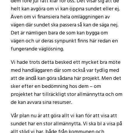
dem före jul fått klar för oss. Det visar sig att de
helt kan avgöra om vi kan öppna sundet eller ej.
Även om vi finansiera hela omläggningen av
vägen där sundet ska passera så kan de säga nej.
Det är nämligen bara de som kan bygga om
vägen och ur deras synpunkt finns här redan en
fungerande väglösning.
Vi hade trots detta besked ett mycket bra möte
med handläggaren där som också var tydlig med
att de ändå kan göra sådana här projekt. Men det
sker efter en bedömning hos dem – om
projektet har tillräckligt stor allmännytta och om
de kan avvara sina resurser.
Vår plan nu är att göra allt vi kan för att visa att
sundet har en stor allmännytta. Vi ska bl a visa på
allt stöd vi har, både från kommunen och