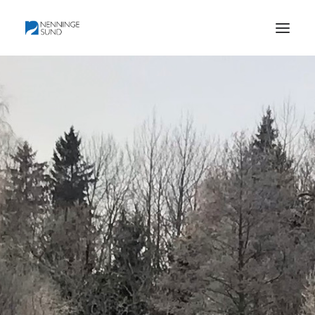
HEM
BLI MEDLEM
BILDER OCH KARTOR
HISTORIA
PROTOKOLL
KONTAKT
OM FÖRENINGEN
DOKUMENTATION