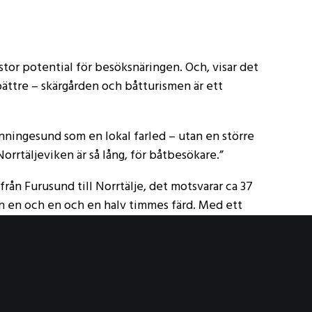
or potential för besöksnäringen. Och, visar det
 bättre – skärgården och båtturismen är ett
enningesund som en lokal farled – utan en större
Norrtäljeviken är så lång, för båtbesökare.”
 från Furusund till Norrtälje, det motsvarar ca 37
 en och en och en halv timmes färd. Med ett
ll och från Norrtälje öka dramatiskt – och till
rbetat med turismfrågor i många år, har också gjort
t sund skulle bidra med för besöksnäringen. Där