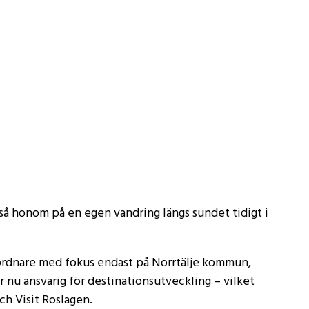
ckså honom på en egen vandring längs sundet tidigt i
mordnare med fokus endast på Norrtälje kommun,
 nu ansvarig för destinationsutveckling – vilket
h Visit Roslagen.