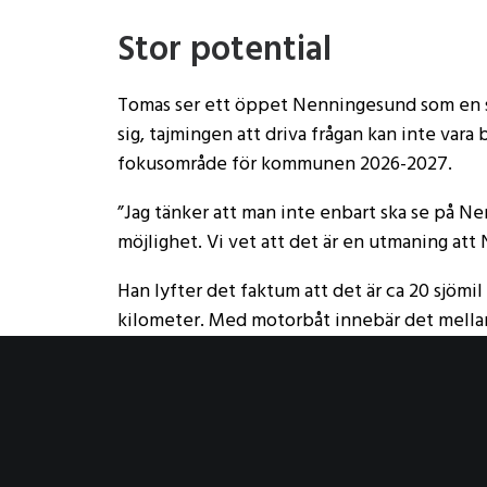
Stor potential
Tomas ser ett öppet Nenningesund som en st
sig, tajmingen att driva frågan kan inte vara
fokusområde för kommunen 2026-2027.
”Jag tänker att man inte enbart ska se på N
möjlighet. Vi vet att det är en utmaning att 
Han lyfter det faktum att det är ca 20 sjömil
kilometer. Med motorbåt innebär det mellan
öppet Nenningsund skulle tillgängligheten ti
skärgården man färdas i.
Styrelseledamoten Peter Terpstra, som har a
en ekonomisk genomlysning av vad ett öppe