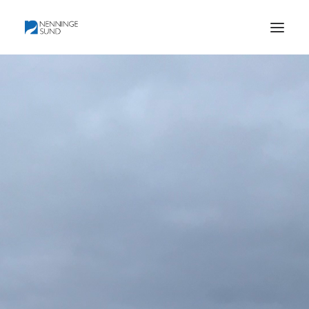
HEM
BLI MEDLEM
BILDER OCH KARTOR
HISTORIA
PROTOKOLL
KONTAKT
OM FÖRENINGEN
DOKUMENTATION