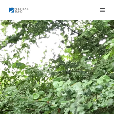
HEM
BLI MEDLEM
BILDER OCH KARTOR
HISTORIA
PROTOKOLL
KONTAKT
OM FÖRENINGEN
DOKUMENTATION