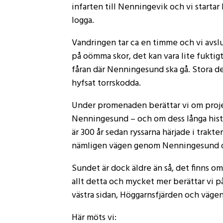
infarten till Nenningevik och vi startar 
logga.
Vandringen tar ca en timme och vi avslut
på oömma skor, det kan vara lite fuktigt p
fåran där Nenningesund ska gå. Stora del
hyfsat torrskodda.
Under promenaden berättar vi om proje
Nenningesund – och om dess långa histori
är 300 år sedan ryssarna härjade i trakt
nämligen vägen genom Nenningesund och
Sundet är dock äldre än så, det finns 
allt detta och mycket mer berättar vi 
västra sidan, Höggarnsfjärden och vägen d
Här möts vi: