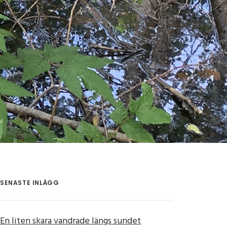
SENASTE INLÄGG
En liten skara vandrade längs sundet