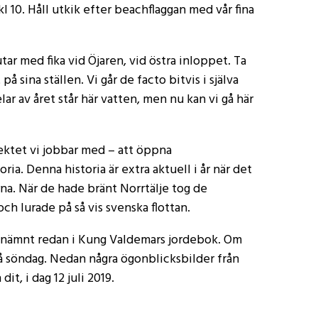
kl 10. Håll utkik efter beachflaggan med vår fina
ar med fika vid Öjaren, vid östra inloppet. Ta
å sina ställen. Vi går de facto bitvis i själva
ar av året står här vatten, men nu kan vi gå här
ktet vi jobbar med – att öppna
a. Denna historia är extra aktuell i år när det
erna. När de hade bränt Norrtälje tog de
 lurade på så vis svenska flottan.
omnämnt redan i Kung Valdemars jordebok. Om
på söndag. Nedan några ögonblicksbilder från
it, i dag 12 juli 2019.