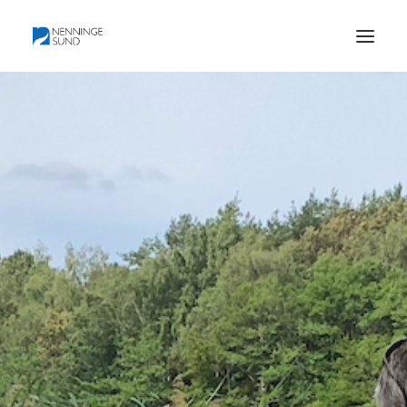
HEM
BLI MEDLEM
BILDER OCH KARTOR
HISTORIA
PROTOKOLL
KONTAKT
OM FÖRENINGEN
DOKUMENTATION