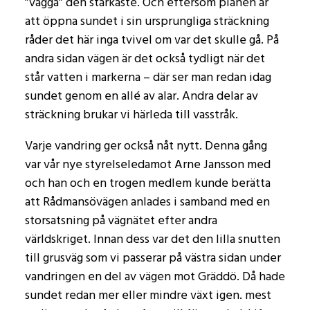
”vagga” den starkaste. Och eftersom planen är
att öppna sundet i sin ursprungliga sträckning
råder det här inga tvivel om var det skulle gå. På
andra sidan vägen är det också tydligt när det
står vatten i markerna – där ser man redan idag
sundet genom en allé av alar. Andra delar av
sträckning brukar vi härleda till vasstråk.
Varje vandring ger också nåt nytt. Denna gång
var vår nye styrelseledamot Arne Jansson med
och han och en trogen medlem kunde berätta
att Rådmansövägen anlades i samband med en
storsatsning på vägnätet efter andra
världskriget. Innan dess var det den lilla snutten
till grusväg som vi passerar på västra sidan under
vandringen en del av vägen mot Gräddö. Då hade
sundet redan mer eller mindre växt igen. mest