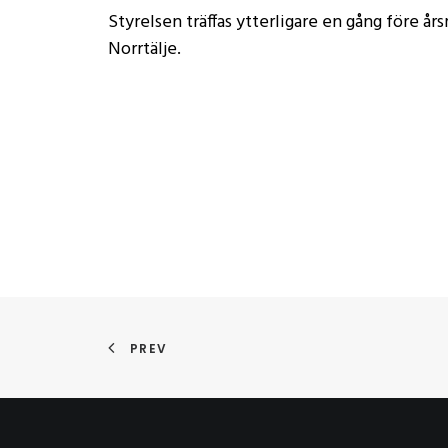
Styrelsen träffas ytterligare en gång före års
Norrtälje.
PREV