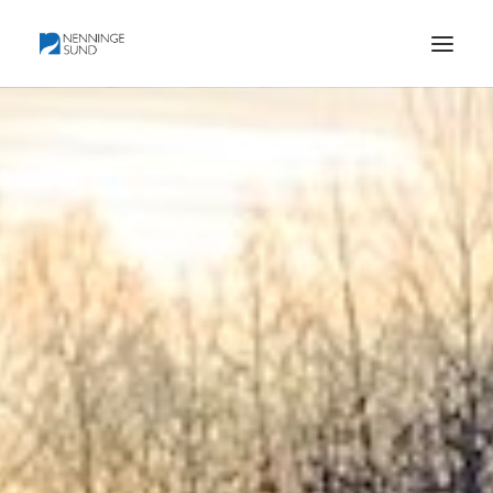
HEM
BLI MEDLEM
BILDER OCH KARTOR
HISTORIA
PROTOKOLL
KONTAKT
OM FÖRENINGEN
DOKUMENTATION